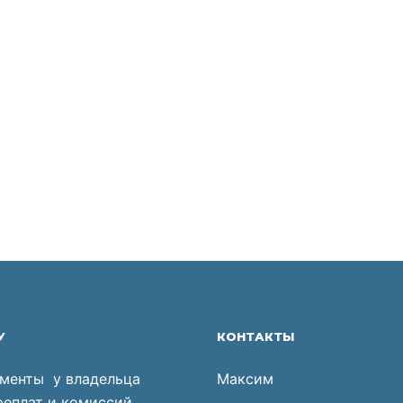
У
КОНТАКТЫ
менты у владельца
Максим
реплат и комиссий.