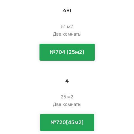
4+1
51 м2
Две комнаты
№704 [25м2]
4
25 м2
Две комнаты
№720[45м2]