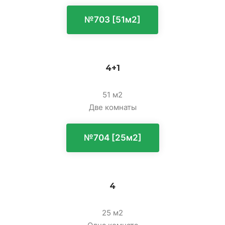
№703 [51м2]
4+1
51 м2
Две комнаты
№704 [25м2]
4
25 м2