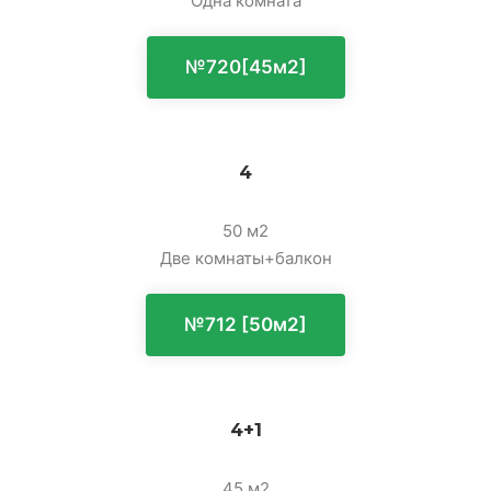
Одна комната
№720[45м2]
4
50 м2
Две комнаты+балкон
№712 [50м2]
4+1
45 м2