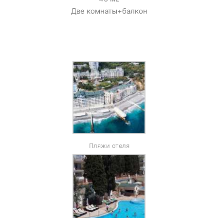
Две комнаты+балкон
Пляжи отеля